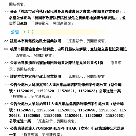
開新視窗」
修正「桃園市政府執行賦稅減免及興建農舍之農業用地抽查作業要點」，
名稱並修正為「桃園市政府執行賦稅減免之農業用地抽查作業要點」，並
自即日生效
「原書顯示，另開新視窗」
公告
〉〉〉
註銷本市吳佩倪地政士開業執照
「原書顯示，另開新視窗」
桃園市國樂協進會申請解散，自即日起依法解散，並註銷立案登記及圖記
「原書顯示，另開新視窗」
公示送達洪湧凈君寵物領回通知書及陳述意見通知書各1份
「原書顯
示，另開新視窗」
註銷本市林宜卉地政士開業執照
「原書顯示，另開新視窗」
公告受處分人邱德杰等4人違反毒品危害防制條例案件處分書（怠金編
號：11520619、11520620、11520621、11520622）公示送達一案
「原書顯示，另開新視窗」
公告受處分人黎如約等11人違反毒品危害防制條例案件處分書（怠金編
號：11520653、11520654、11520655、11520656、11520657、115
20658、11520659、11520660、11520661、11520662、11520663）
公示送達一案
「原書顯示，另開新視窗」
公告應受送達人YOMSRIKHENPHITHAK（皮塔）行政告誡書公示送達
一案
「原書顯示，另開新視窗」