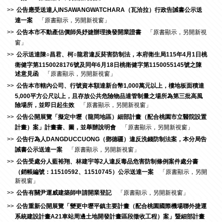
公告應受送達人INSAWANGWATCHARA（瓦洽拉）行政告誡書公示送
達一案
「原書顯示，另開新視窗」
公告本市不動產估價師吳妤婕辦理換發開業證書
「原書顯示，另開新視
窗」
公示送達陳○昌君、柯○龍君違反菸害防制法，本府衛生局115年4月1日桃
衛健字第1150028176號及同年6月18日桃衛健字第1150055145號之陳
述意見函
「原書顯示，另開新視窗」
公告本市轄內公司、行號資本額達新台幣1,000萬元以上，樓地板面積達
5,000平方公尺以上，且存放公共危險物品達管制量之場所為第三批高風
險場所，並即日起生效
「原書顯示，另開新視窗」
公告公開展覽「擬定中壢（龍岡地區）細部計畫（配合桃園市立醫院設置
計畫）案」計畫書、圖，並舉辦說明會
「原書顯示，另開新視窗」
公告行為人DANGDUCCUONG（鄧德疆）違反洗錢防制法案，本分局告
誡書公示送達一案
「原書顯示，另開新視窗」
公告受處分人藍裕翔、林建宇等2人違反毒品危害防制條例案件處分書
（銷帳編號：11510592、11510745）公示送達一案
「原書顯示，另開
新視窗」
公告有關尹運威建築師申請開業登記
「原書顯示，另開新視窗」
公告重新公開展覽「變更中壢平鎮主要計畫（配合桃園國際機場聯外捷運
系統建設計畫A21車站周邊土地開發計畫區段徵收工程）案」暨細部計畫