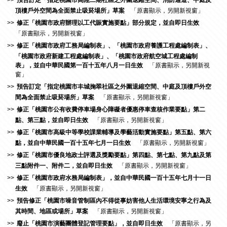
預告訂定「指定桃園市高陞二期社區之外圍退縮空間、消防通道、中庭及
頂樓戶外空間為全面禁止吸菸場所」草案
「原書顯示，另開新視窗」
修正「桃園市政府辦理以工代賑實施要點」部分規定，並自即日生效
「原書顯示，另開新視窗」
修正「桃園市政府工務局編制表」、「桃園市政府養護工程處編制表」、
「桃園市政府新建工程處編制表」、「桃園市政府航空城工程處編制
表」，並自中華民國第一百十五年八月一日生效
「原書顯示，另開新視
窗」
預告訂定「指定桃園市丰城掬翠社區之外圍退縮空間、中庭及頂樓戶外空
間為全面禁止吸菸場所」草案
「原書顯示，另開新視窗」
修正「桃園市公有收費停車場身心障礙者優惠停車查核作業要點」第二
點、第三點，並自即日生效
「原書顯示，另開新視窗」
修正「桃園市高級中等學校課業輔導及學藝活動實施要點」第五點、第六
點，並自中華民國一百十五年七月一日生效
「原書顯示，另開新視窗」
修正「桃園市優良地政士評選及獎勵要點」第四點、第七點、第九點及第
三點附件一、附件二，並自即日生效
「原書顯示，另開新視窗」
修正「桃園市政府水務局編制表」，並自中華民國一百十五年七月十一日
生效
「原書顯示，另開新視窗」
預告修正「桃園市噪音管制區內不得從事妨害他人生活環境安寧之行為及
其時間、地區或場所」草案
「原書顯示，另開新視窗」
廢止「桃園市演藝團體登記管理要點」，並自即日生效
「原書顯示，另