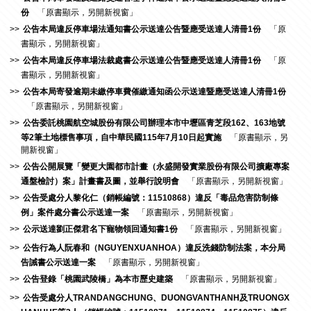
份
「原書顯示，另開新視窗」
公告本局違反停車場法通知書公示送達公告暨應受送達人清冊1份
「原
書顯示，另開新視窗」
公告本局違反停車場法裁處書公示送達公告暨應受送達人清冊1份
「原
書顯示，另開新視窗」
公告本局寄發逾期未繳停車費催繳通知函公示送達暨應受送達人清冊1份
「原書顯示，另開新視窗」
公告委託桃園航空城股份有限公司辦理本市中壢區青芝段162、163地號
等2筆土地標售事項，自中華民國115年7月10日起實施
「原書顯示，另
開新視窗」
公告公開展覽「變更大園都市計畫（永盛開發實業股份有限公司擴廠專案
通盤檢討）案」計畫書及圖，並舉行說明會
「原書顯示，另開新視窗」
公告受處分人黎化仁（銷帳編號：11510868）違反「毒品危害防制條
例」案件處分書公示送達一案
「原書顯示，另開新視窗」
公示送達劉正傑君名下寵物領回通知書1份
「原書顯示，另開新視窗」
公告行為人阮春和（NGUYENXUANHOA）違反洗錢防制法案，本分局
告誡書公示送達一案
「原書顯示，另開新視窗」
公告登錄「桃園武陵橋」為本市歷史建築
「原書顯示，另開新視窗」
公告受處分人TRANDANGCHUNG、DUONGVANTHANH及TRUONGX