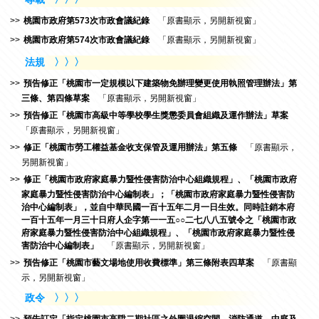
桃園市政府第573次市政會議紀錄
「原書顯示，另開新視窗」
桃園市政府第574次市政會議紀錄
「原書顯示，另開新視窗」
法規
〉〉〉
預告修正「桃園市一定規模以下建築物免辦理變更使用執照管理辦法」第
三條、第四條草案
「原書顯示，另開新視窗」
預告修正「桃園市高級中等學校學生獎懲委員會組織及運作辦法」草案
「原書顯示，另開新視窗」
修正「桃園市勞工權益基金收支保管及運用辦法」第五條
「原書顯示，
另開新視窗」
修正「桃園市政府家庭暴力暨性侵害防治中心組織規程」、「桃園市政府
家庭暴力暨性侵害防治中心編制表」；「桃園市政府家庭暴力暨性侵害防
治中心編制表」，並自中華民國一百十五年二月一日生效。同時註銷本府
一百十五年一月三十日府人企字第一一五○○二七八八五號令之「桃園市政
府家庭暴力暨性侵害防治中心組織規程」、「桃園市政府家庭暴力暨性侵
害防治中心編制表」
「原書顯示，另開新視窗」
預告修正「桃園市藝文場地使用收費標準」第三條附表四草案
「原書顯
示，另開新視窗」
政令
〉〉〉