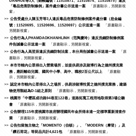
UANHUE等3人（銷帳編號：11510871、11510874、11510875）違反
「毒品危害防制條例」案件處分書公示送達一案
「原書顯示，另開新視
窗」
公告受處分人陳玉芳等3人違反毒品危害防制條例案件處分書（怠金編
號：11520695、11520696、11520697）公示送達一案
「原書顯示，
另開新視窗」
公告行為人PHAMDAOKHANHLINH（范陶慶玲）違反洗錢防制條例案
件告誡書公示送達一案
「原書顯示，另開新視窗」
公告行為人高翌辰違反洗錢防制法案，本分局告誡書公示送達一案
「原
書顯示，另開新視窗」
本市市轄內公眾得出入營業場所，並提供易涉及賭博行為之德州撲克業
務，應距離幼兒園、國民中小學、高中、職校2百公尺以上
「原書顯
示，另開新視窗」
認定本市轄內公眾得出入之場所，供易涉賭博性質之德州撲克業務，建築
物使用類組為D-1組之原則
「原書顯示，另開新視窗」
桃園市「中壢區成功路94巷至122巷」道路拓寬工程用地取得第3場公聽
會
「原書顯示，另開新視窗」
公告辦理115年度桃園市政府辦理國民年金所得未達一定標準重新清查作
業
「原書顯示，另開新視窗」
公告扣留無主物之「MOMENTO（伯頓）」、「MODERN（摩登）」及
「鑽石荷花」等菸品共計4,621包
「原書顯示，另開新視窗」