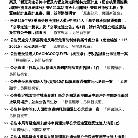
案及「變更高速公路中壢及內壢交流道附近特定區計畫（配合桃園國際機
場聯外捷運系統建設計畫A21車站周邊土地開發計畫區段徵收工程）案」
暨細部計畫案計畫書、圖，並舉辦說明會
「原書顯示，另開新視窗」
檢送115年第3季應受尿液採驗人蔡○中等34人「應受尿液採驗通知書」、
「公示送達一覽表」及「公示送達公告」各1份，請代為刊登公報並張貼
於市府公告欄，請查照
「原書顯示，另開新視窗」
公告受處分人陳嘉賢違反毒品危害防制條例案件處分書（怠金編號：115
20615）公示送達一案
「原書顯示，另開新視窗」
公告應受送達人DAONGOCQUYEN（桃玉拳）行政告誡書公示送達一案
「原書顯示，另開新視窗」
公示送達「行為人阮○福違反洗錢防制法書面告誡」1件
「原書顯示，
另開新視窗」
公告應受尿液採驗人彭○賢等10名採驗尿液通知書公示送達一案
「原書
顯示，另開新視窗」
公告指定桃園市竹城表參道社區之外圍退縮空間及中庭戶外空間為全面禁
止吸菸場所，並自公告日生效
「原書顯示，另開新視窗」
公告林俊亦等10人因案查獲鋼瓶領回通知公示送達一案
「原書顯示，
另開新視窗」
公告本局寄發逾期未繳停車費通知單公示送達暨應受送達人清冊1份
「原書顯示，另開新視窗」
公告本局舉發違反道路交通管理事件通知單公示送達暨應受送達人清冊1