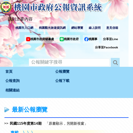
跳到主要內容
:::
桃園市入口網
桃園觀光旅遊資訊網
網站導覽
線上說明
意見信箱
桃園市政府秘書處
桃園市政府
桃園事
分享至Line
分享至Facebook
首頁
公報瀏覽
公報查詢
公報下載
相關連結
:::
最新公報瀏覽
民國115年度第14期
「原書顯示，另開新視窗」
專載
〉〉〉